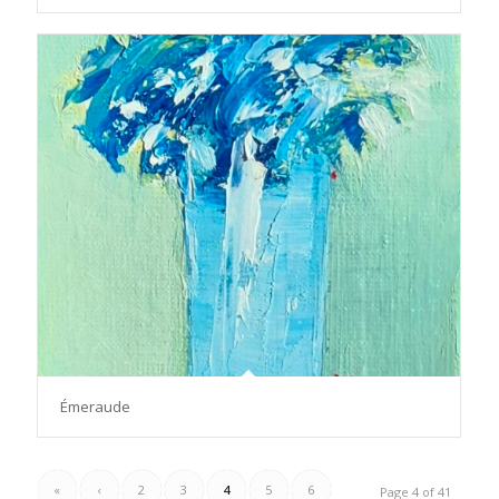
Émeraude
«
‹
2
3
4
5
6
Page 4 of 41