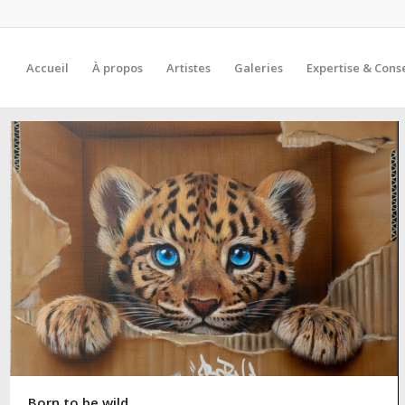
Accueil
À propos
Artistes
Galeries
Expertise & Conse
Born to be wild