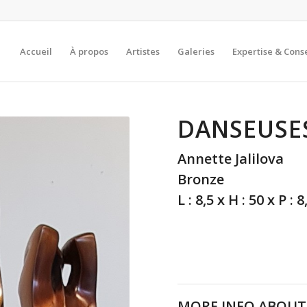
Accueil
À propos
Artistes
Galeries
Expertise & Conse
DANSEUSES
Annette Jalilova
Bronze
L : 8,5 x H : 50 x P : 
MORE INFO ABOUT