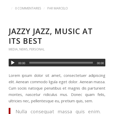
/
/
0 COMMENTAIRES
PAR
MARCELO
JAZZY JAZZ, MUSIC AT
ITS BEST
MEDIA
,
NEWS
,
PERSONAL
00:00
00:00
Lorem ipsum dolor sit amet, consectetuer adipiscing
elit. Aenean commodo ligula eget dolor. Aenean massa.
Cum sociis natoque penatibus et magnis dis parturient
montes, nascetur ridiculus mus. Donec quam felis,
ultricies nec, pellentesque eu, pretium quis, sem.
Nulla consequat massa quis enim.