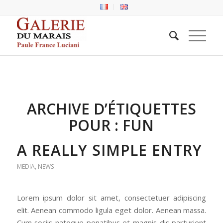
ARCHIVE D’ÉTIQUETTES
POUR :
FUN
A REALLY SIMPLE ENTRY
MEDIA
,
NEWS
Lorem ipsum dolor sit amet, consectetuer adipiscing
elit. Aenean commodo ligula eget dolor. Aenean massa.
Cum sociis natoque penatibus et magnis dis parturient