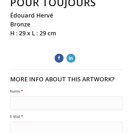
POUR TOUJOURS
É
douard Hervé
Bronze
H : 29 x L : 29 cm
MORE INFO ABOUT THIS ARTWORK?
Name
*
E-Mail
*