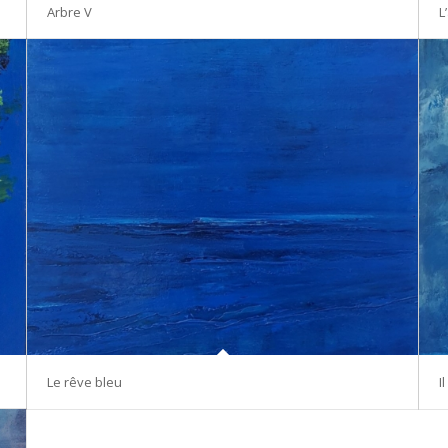
Arbre V
L
Le rêve bleu
I