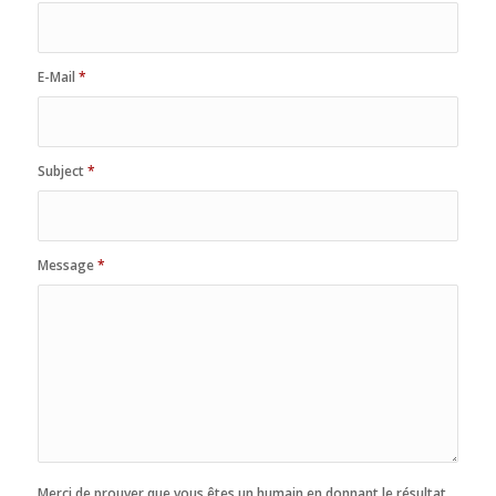
E-Mail
*
Subject
*
Message
*
Merci de prouver que vous êtes un humain en donnant le résultat