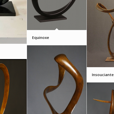
Equinoxe
Insouciante