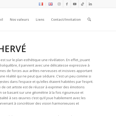
il
Nos valeurs
Liens
Contact/Invitation
HERVÉ
st sur le plan esthétique une révélation. En effet, jouant
déséquilibre, il parvient avec une délicatesse expressive à
ignes de forces aux arêtes nerveuses et incisives apportant
une réalité qui ne peut que séduire. C’est un peu comme si
estes dans l’espace et qu’elles étaient habitées par l’esprit.
le de cet artiste est de réussir à exprimer des émotions
 se basant sur une géométrie à la fois rigoureuse et
ialité à ses œuvres c’est qu’il joue habilement avec les
rvenant à concrétiser des vision harmonieuses et