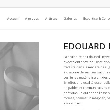
Accueil
À propos
Artistes
Galeries
Expertise & Conse
EDOUARD 
La sculpture de Edouard Hervé e
avec talent entre équilibre et 
traduire dans la matière des l
à chacune de ses réalisations 
ces lignes matérialisaient des g
En effet, une qualité essentiel
palpables et communicatives en
poétique. Ce qui donne l’essent
formes, comme un magicien, pa
évocatrices.