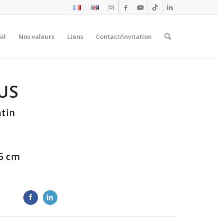
il
Nos valeurs
Liens
Contact/Invitation
US
tin
115 cm