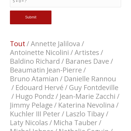
5 + 0 = ?
Tout
/
Annette Jalilova
/
Antoinette Nicolini
/
Artistes
/
Baldino Richard
/
Baranes Dave
/
Beaumatin Jean-Pierre
/
Bruno Atamian
/
Danielle Rannou
/
Edouard Hervé
/
Guy Fontdeville
/
Hugo Pondz
/
Jean-Marie Zacchi
/
Jimmy Pelage
/
Katerina Nevolina
/
Kuchler III Peter
/
Laszlo Tibay
/
Laty Nicolas
/
Micha Tauber
/