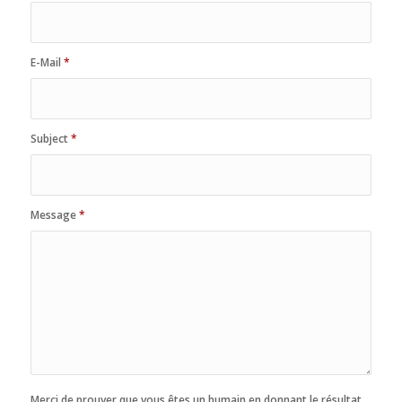
E-Mail
*
Subject
*
Message
*
Merci de prouver que vous êtes un humain en donnant le résultat