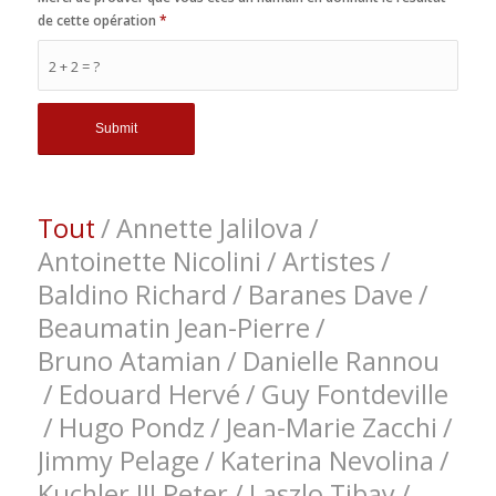
de cette opération
*
2 + 2 = ?
Tout
/
Annette Jalilova
/
Antoinette Nicolini
/
Artistes
/
Baldino Richard
/
Baranes Dave
/
Beaumatin Jean-Pierre
/
Bruno Atamian
/
Danielle Rannou
/
Edouard Hervé
/
Guy Fontdeville
/
Hugo Pondz
/
Jean-Marie Zacchi
/
Jimmy Pelage
/
Katerina Nevolina
/
Kuchler III Peter
/
Laszlo Tibay
/