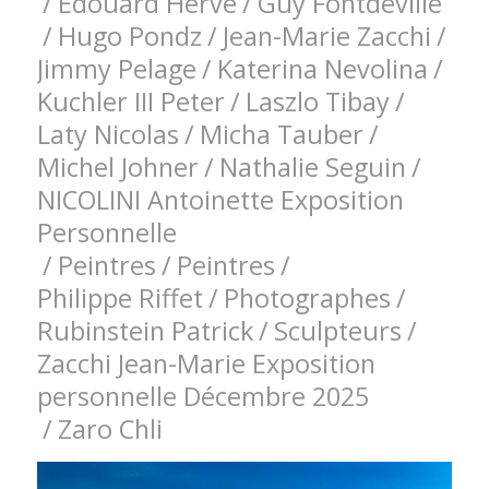
/
Edouard Hervé
/
Guy Fontdeville
/
Hugo Pondz
/
Jean-Marie Zacchi
/
Jimmy Pelage
/
Katerina Nevolina
/
Kuchler III Peter
/
Laszlo Tibay
/
Laty Nicolas
/
Micha Tauber
/
Michel Johner
/
Nathalie Seguin
/
NICOLINI Antoinette Exposition
Personnelle
/
Peintres
/
Peintres
/
Philippe Riffet
/
Photographes
/
Rubinstein Patrick
/
Sculpteurs
/
Zacchi Jean-Marie Exposition
personnelle Décembre 2025
/
Zaro Chli