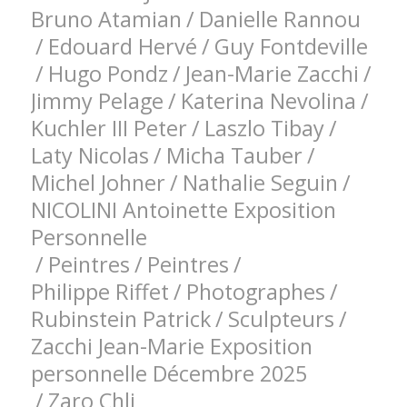
Bruno Atamian
/
Danielle Rannou
/
Edouard Hervé
/
Guy Fontdeville
/
Hugo Pondz
/
Jean-Marie Zacchi
/
Jimmy Pelage
/
Katerina Nevolina
/
Kuchler III Peter
/
Laszlo Tibay
/
Laty Nicolas
/
Micha Tauber
/
Michel Johner
/
Nathalie Seguin
/
NICOLINI Antoinette Exposition
Personnelle
/
Peintres
/
Peintres
/
Philippe Riffet
/
Photographes
/
Rubinstein Patrick
/
Sculpteurs
/
Zacchi Jean-Marie Exposition
personnelle Décembre 2025
/
Zaro Chli