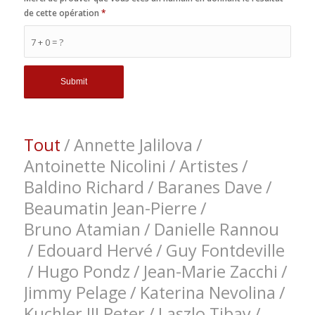
de cette opération
*
7 + 0 = ?
Tout
/
Annette Jalilova
/
Antoinette Nicolini
/
Artistes
/
Baldino Richard
/
Baranes Dave
/
Beaumatin Jean-Pierre
/
Bruno Atamian
/
Danielle Rannou
/
Edouard Hervé
/
Guy Fontdeville
/
Hugo Pondz
/
Jean-Marie Zacchi
/
Jimmy Pelage
/
Katerina Nevolina
/
Kuchler III Peter
/
Laszlo Tibay
/