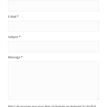
E-Mail
*
Subject
*
Message
*
Merci de prouver que vous êtes un humain en donnant le résultat