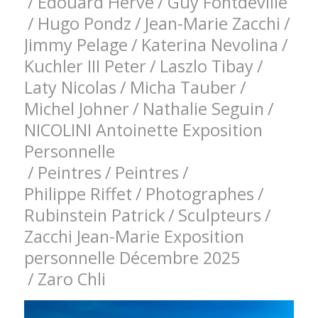
/
Edouard Hervé
/
Guy Fontdeville
/
Hugo Pondz
/
Jean-Marie Zacchi
/
Jimmy Pelage
/
Katerina Nevolina
/
Kuchler III Peter
/
Laszlo Tibay
/
Laty Nicolas
/
Micha Tauber
/
Michel Johner
/
Nathalie Seguin
/
NICOLINI Antoinette Exposition
Personnelle
/
Peintres
/
Peintres
/
Philippe Riffet
/
Photographes
/
Rubinstein Patrick
/
Sculpteurs
/
Zacchi Jean-Marie Exposition
personnelle Décembre 2025
/
Zaro Chli